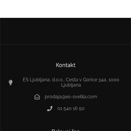
Kontakt
ES Ljubljana, d.o.o., Cesta v Gorice 34a, 1000
Ljubljana
prodaja@es-svetila.com
01 540 16 50