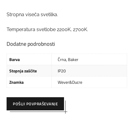
Stropna viseča svetilka.
Temperatura svetlobe 2200K, 2700K.
Dodatne podrobnosti
Barva
Črna
,
Baker
Stopnja zaščite
IP20
Znamka
Wever&Ducre
POŠLJI POVPRAŠEVANJE