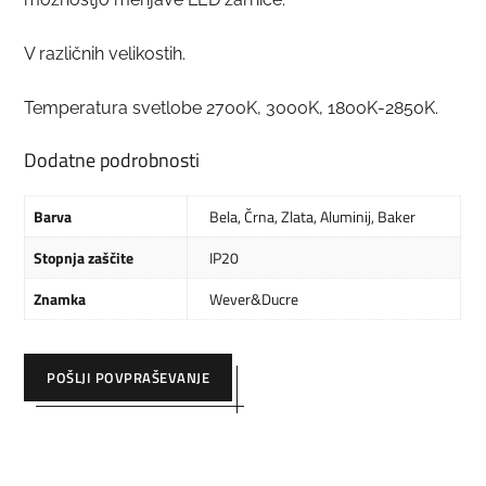
V različnih velikostih.
Temperatura svetlobe 2700K, 3000K, 1800K-2850K.
Dodatne podrobnosti
Barva
Bela
,
Črna
,
Zlata
,
Aluminij
,
Baker
Stopnja zaščite
IP20
Znamka
Wever&Ducre
POŠLJI POVPRAŠEVANJE