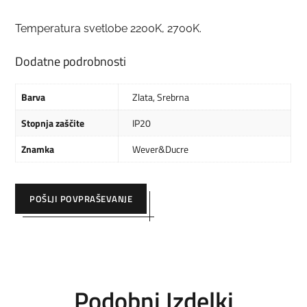
Temperatura svetlobe 2200K, 2700K.
Dodatne podrobnosti
Barva
Zlata
,
Srebrna
Stopnja zaščite
IP20
Znamka
Wever&Ducre
POŠLJI POVPRAŠEVANJE
Podobni Izdelki