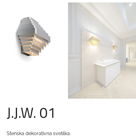
J.J.W. 01
Stenska dekorativna svetilka.