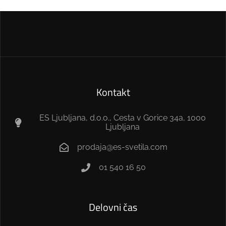
Kontakt
ES Ljubljana, d.o.o., Cesta v Gorice 34a, 1000
Ljubljana
prodaja@es-svetila.com
01 540 16 50
Delovni čas