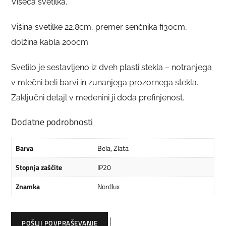
Viseča svetilka.
Višina svetilke 22,8cm, premer senčnika fi30cm,
dolžina kabla 200cm.
Svetilo je sestavljeno iz dveh plasti stekla – notranjega
v mlečni beli barvi in zunanjega prozornega stekla.
Zaključni detajl v medenini ji doda prefinjenost.
Dodatne podrobnosti
Barva
Bela
,
Zlata
Stopnja zaščite
IP20
Znamka
Nordlux
POŠLJI POVPRAŠEVANJE