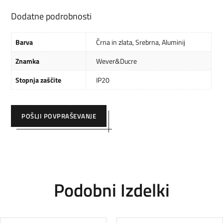
Dodatne podrobnosti
Barva
Črna in zlata
,
Srebrna
,
Aluminij
Znamka
Wever&Ducre
Stopnja zaščite
IP20
POŠLJI POVPRAŠEVANJE
Podobni Izdelki