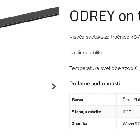
ODREY on 
Viseča svetilka za tračnico 48
Različne oblike.
Temperatura svetlobe 2700K,
Dodatne podrobnosti
Barva
Črna
,
Zla
Stopnja zaščite
IP20
Znamka
Wever&D