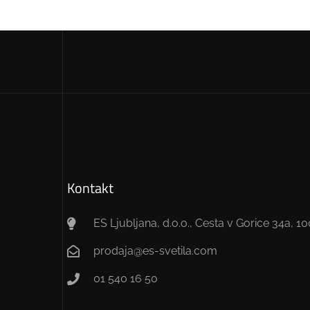
Kontakt
ES Ljubljana, d.o.o., Cesta v Gorice 34a, 1
prodaja@es-svetila.com
01 540 16 50