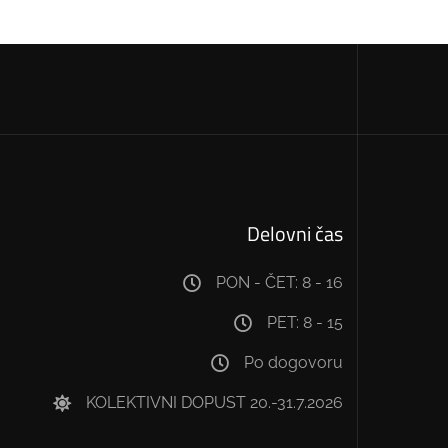
Delovni čas
PON - ČET: 8 - 16
PET: 8 - 15
Po dogovoru
KOLEKTIVNI DOPUST 20.-31.7.2026