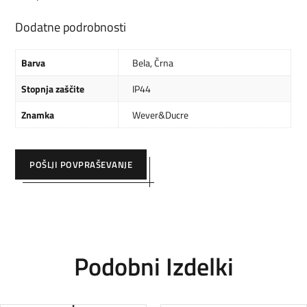
Dodatne podrobnosti
Barva
Bela
,
Črna
Stopnja zaščite
IP44
Znamka
Wever&Ducre
POŠLJI POVPRAŠEVANJE
Podobni Izdelki