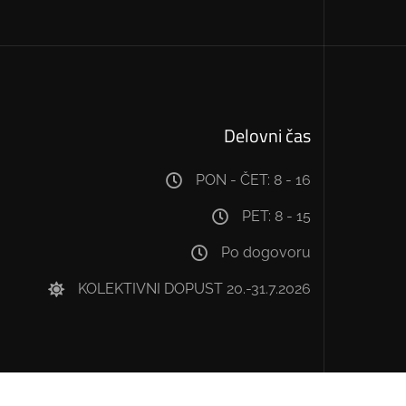
Delovni čas
PON - ČET: 8 - 16
PET: 8 - 15
Po dogovoru
KOLEKTIVNI DOPUST 20.-31.7.2026