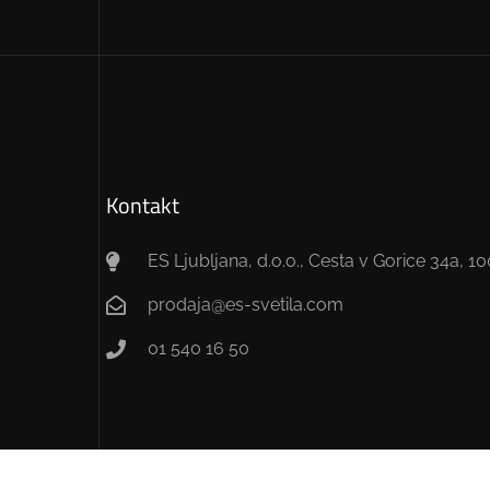
Kontakt
ES Ljubljana, d.o.o., Cesta v Gorice 34a, 1
prodaja@es-svetila.com
01 540 16 50