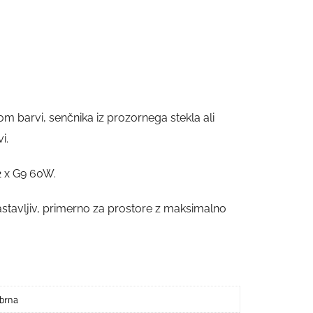
krom barvi, senčnika iz prozornega stekla ali
i.
2 x G9 60W.
tavljiv, primerno za prostore z maksimalno
brna