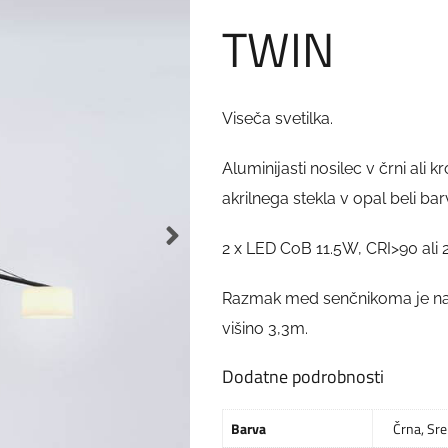
TWIN
Viseča svetilka.
Aluminijasti nosilec v črni ali 
akrilnega stekla v opal beli barv
2 x LED CoB 11.5W, CRI>90 ali 
Razmak med senčnikoma je nas
višino 3,3m.
Dodatne podrobnosti
Barva
Črna
,
Sre