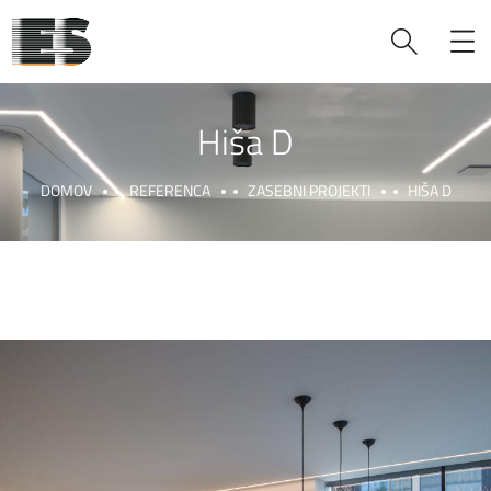
Hiša D
DOMOV
REFERENCA
ZASEBNI PROJEKTI
HIŠA D