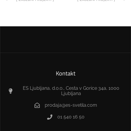
[ ZASEBNI PROJEKTI ]
[ ZASEBNI PROJEKTI ]
Kontakt
ES Ljubljana, d.o.o., Cesta v Gorice 34a, 1000
Ljubljana
prodaja@es-svetila.com
01 540 16 50