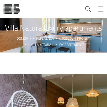
Villa Natura luxury apartments
DOMOV
REFERENCA
POSLOVNI PROJEKTI
VILLA NATURA LUXURY APARTMENTS