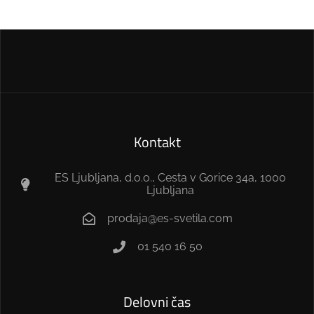
Kontakt
ES Ljubljana, d.o.o., Cesta v Gorice 34a, 1000
Ljubljana
prodaja@es-svetila.com
01 540 16 50
Delovni čas