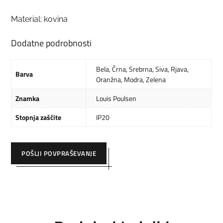
Material: kovina
Dodatne podrobnosti
Bela
,
Črna
,
Srebrna
,
Siva
,
Rjava
,
Barva
Oranžna
,
Modra
,
Zelena
Znamka
Louis Poulsen
Stopnja zaščite
IP20
POŠLJI POVPRAŠEVANJE