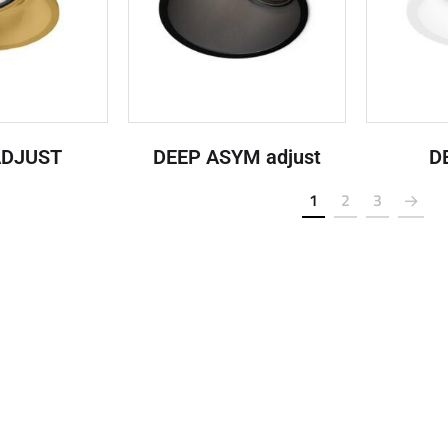
ADJUST
DEEP ASYM adjust
DE
1
2
3