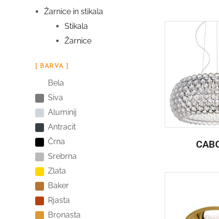
Žarnice in stikala
Stikala
Žarnice
[ BARVA ]
Bela
Siva
Aluminij
Antracit
Črna
CAB
Srebrna
Zlata
Baker
Rjasta
Bronasta