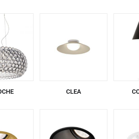
OCHE
CLEA
C