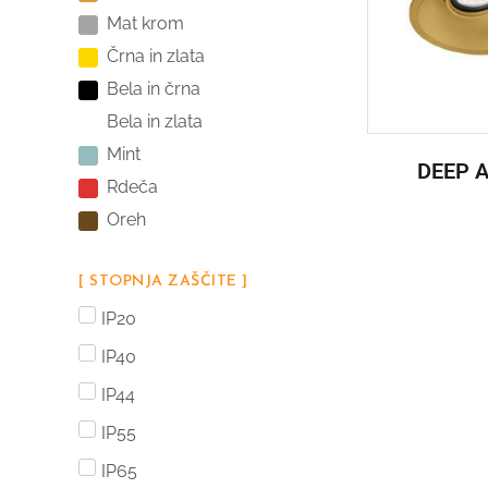
Mat krom
Črna in zlata
Bela in črna
Bela in zlata
Mint
DEEP 
Rdeča
Oreh
[ STOPNJA ZAŠČITE ]
IP20
IP40
IP44
IP55
IP65