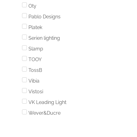
Oty
Pablo Designs
Platek
Serien lighting
Slamp
TOOY
TossB
Vibia
Vistosi
VK Leading Light
Wever&Ducre