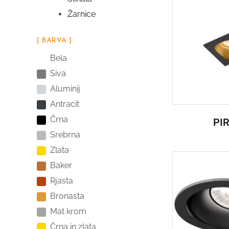
Žarnice
[ BARVA ]
Bela
Siva
Aluminij
Antracit
Črna
PI
Srebrna
Zlata
Baker
Rjasta
Bronasta
Mat krom
Črna in zlata