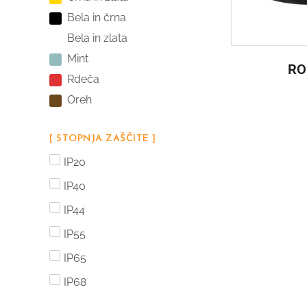
Bela in črna
Bela in zlata
Mint
RO
Rdeča
Oreh
[ STOPNJA ZAŠČITE ]
IP20
IP40
IP44
IP55
IP65
IP68