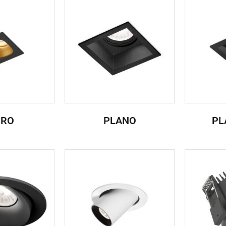
RRO
PLANO
PL