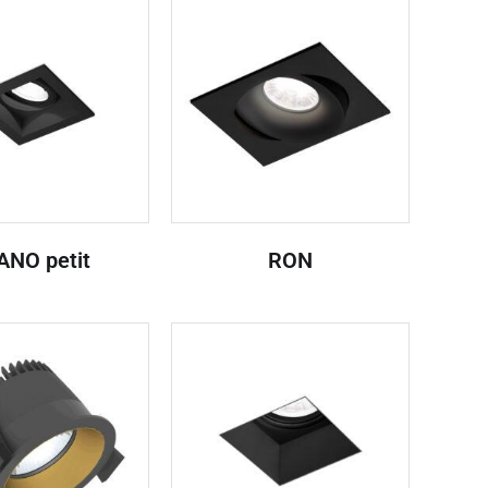
ANO petit
RON