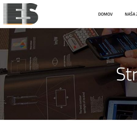
DOMOV
NAŠA
St