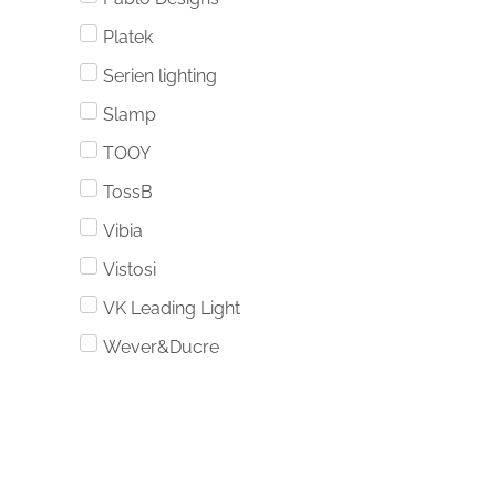
Platek
Serien lighting
Slamp
TOOY
TossB
Vibia
Vistosi
VK Leading Light
Wever&Ducre