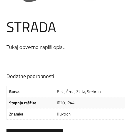
STRADA
Tukaj obvezno napiši opis…
Dodatne podrobnosti
Barva
Bela
,
Črna
,
Zlata
,
Srebrna
Stopnja zaščite
IP20
,
IP44
Znamka
Illuxtron