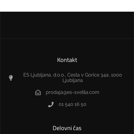
Kontakt
ES Ljubljana, d.o.o., Cesta v Gorice 34a, 1000
Ljubljana
prodaja@es-svetila.com
01 540 16 50
Delovni čas