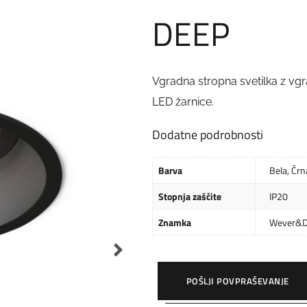
DEEP
Vgradna stropna svetilka z v
LED žarnice.
Dodatne podrobnosti
Barva
Bela
,
Črn
Stopnja zaščite
IP20
Znamka
Wever&D
POŠLJI POVPRAŠEVANJE