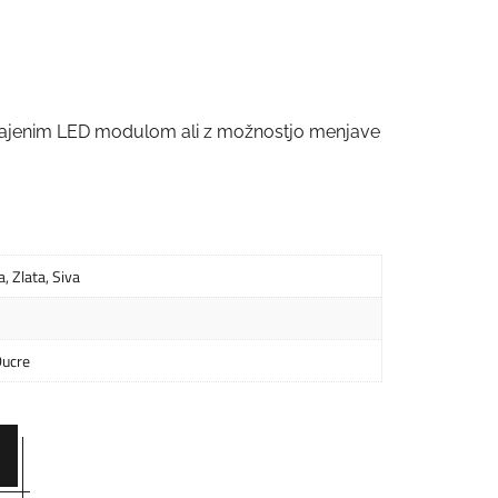
grajenim LED modulom ali z možnostjo menjave
a
,
Zlata
,
Siva
ucre