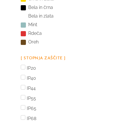
Bela in črna
Bela in zlata
Mint
Rdeča
Oreh
[ STOPNJA ZAŠČITE ]
IP20
IP40
IP44
IP55
IP65
IP68