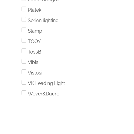
Platek
Serien lighting
Slamp
TOOY
TossB
Vibia
Vistosi
VK Leading Light
Wever&Ducre