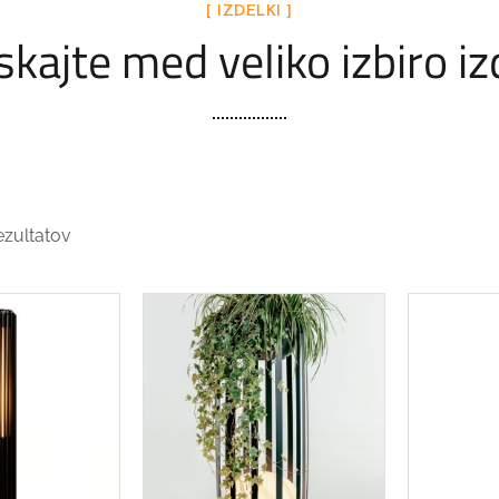
[ IZDELKI ]
kajte med veliko izbiro i
ezultatov