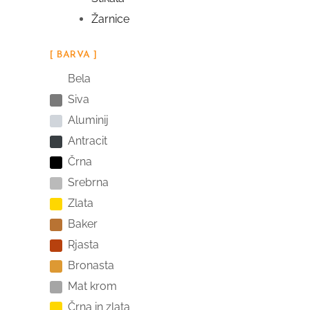
Žarnice
[ BARVA ]
Bela
Siva
Aluminij
Antracit
Črna
Srebrna
Zlata
Baker
Rjasta
Bronasta
Mat krom
Črna in zlata