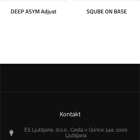
DEEP ASYM Adjust
SQUBE ON BASE
Kontakt
ES Ljubljana, d.o.o., Cesta v Gorice 34a, 1000
Ljubljana