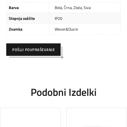
Barva
Bela
,
Črna
,
Zlata
,
Siva
Stopnja zaščite
IP20
Znamka
Wever&Ducre
POŠLJI POVPRAŠEVANJE
Podobni Izdelki