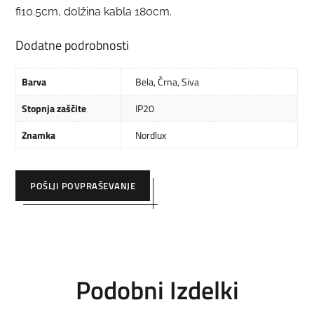
fi10.5cm, dolžina kabla 180cm.
Dodatne podrobnosti
Barva
Bela
,
Črna
,
Siva
Stopnja zaščite
IP20
Znamka
Nordlux
POŠLJI POVPRAŠEVANJE
Podobni Izdelki