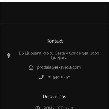
Kontakt
ES Ljubljana, d.o.o., Cesta v Gorice 34a, 1000
Ljubljana
prodaja@es-svetila.com
01 540 16 50
Delovni čas
PON - ČET: 8 - 16