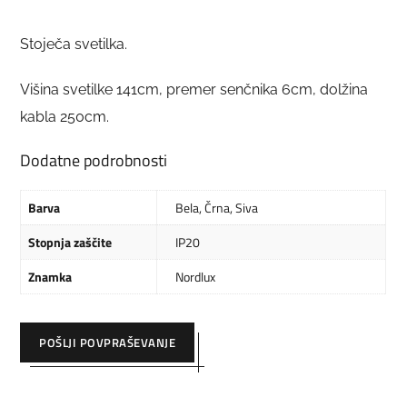
Stoječa svetilka.
Višina svetilke 141cm, premer senčnika 6cm, dolžina
kabla 250cm.
Dodatne podrobnosti
Barva
Bela
,
Črna
,
Siva
Stopnja zaščite
IP20
Znamka
Nordlux
POŠLJI POVPRAŠEVANJE