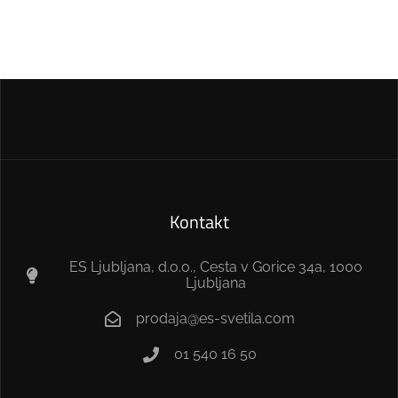
Kontakt
ES Ljubljana, d.o.o., Cesta v Gorice 34a, 1000
Ljubljana
prodaja@es-svetila.com
01 540 16 50