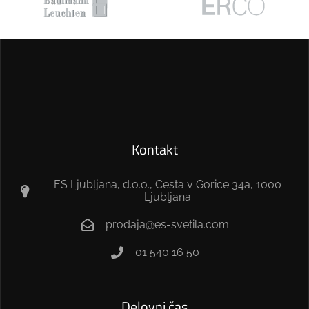
Kontakt
ES Ljubljana, d.o.o., Cesta v Gorice 34a, 1000
Ljubljana
prodaja@es-svetila.com
01 540 16 50
Delovni čas