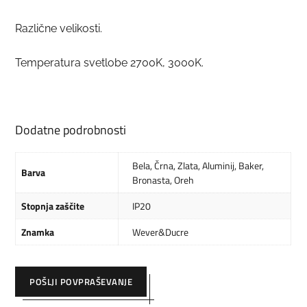
Različne velikosti.
Temperatura svetlobe 2700K, 3000K.
Dodatne podrobnosti
Bela
,
Črna
,
Zlata
,
Aluminij
,
Baker
,
Barva
Bronasta
,
Oreh
Stopnja zaščite
IP20
Znamka
Wever&Ducre
POŠLJI POVPRAŠEVANJE