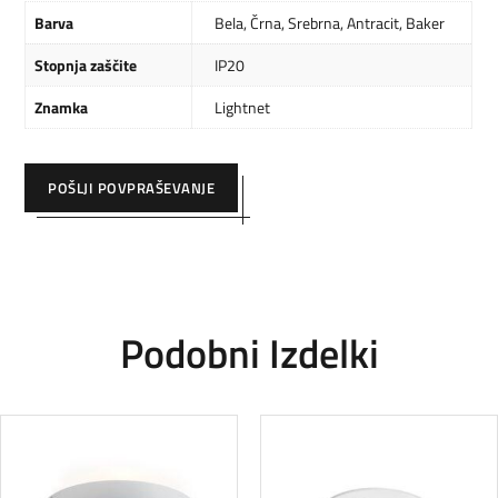
Barva
Bela
,
Črna
,
Srebrna
,
Antracit
,
Baker
Stopnja zaščite
IP20
Znamka
Lightnet
POŠLJI POVPRAŠEVANJE
Podobni Izdelki