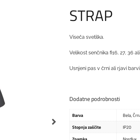
STRAP
Viseča svetilka.
Velikost senčnika fi16, 27, 36 
Usnjeni pas v črni ali rjavi barvi
Dodatne podrobnosti
Barva
Bela
,
Črn
Stopnja zaščite
IP20
Znamka
Nordlux