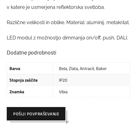
v katere je usmerjena reflektorska svetloba.
Različne velikosti in oblike. Material: aluminij, metakrilat.
LED modul z možnostjo dimmanja on/off, push, DALI.
Dodatne podrobnosti
Barva
Bela
,
Zlata
,
Antracit
,
Baker
Stopnja zaščite
IP20
Znamka
Vibia
POŠLJI POVPRAŠEVANJE