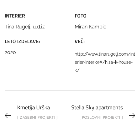
INTERIER
FOTO
Tina Rugelj, u.d.i.a.
Miran Kambič
LETO IZDELAVE:
VEČ:
2020
http://www.tinarugelj.com/int
erier-interior#/hisa-k-house-
k/
Kmetija Urška
Stella Sky apartments
[ ZASEBNI PROJEKTI ]
[ POSLOVNI PROJEKTI ]