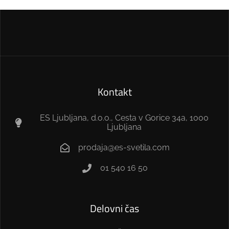
Kontakt
ES Ljubljana, d.o.o., Cesta v Gorice 34a, 1000
Ljubljana
prodaja@es-svetila.com
01 540 16 50
Delovni čas