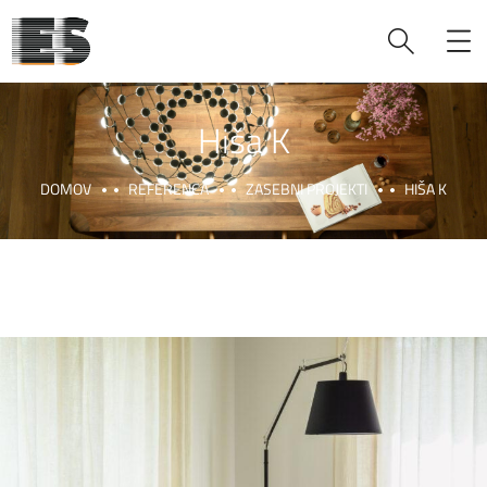
Hiša K
DOMOV
REFERENCA
ZASEBNI PROJEKTI
HIŠA K