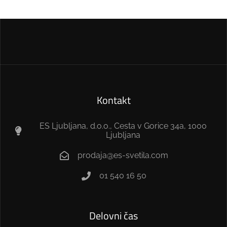
Kontakt
ES Ljubljana, d.o.o., Cesta v Gorice 34a, 1000
Ljubljana
prodaja@es-svetila.com
01 540 16 50
Delovni čas