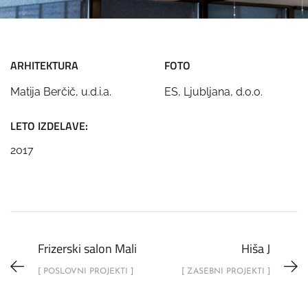
ARHITEKTURA
FOTO
Matija Berčič, u.d.i.a.
ES, Ljubljana, d.o.o.
LETO IZDELAVE:
2017
Frizerski salon Mali
Hiša J
[ POSLOVNI PROJEKTI ]
[ ZASEBNI PROJEKTI ]