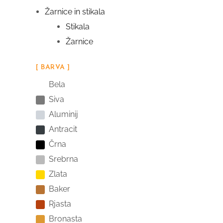
Žarnice in stikala
Stikala
Žarnice
[ BARVA ]
Bela
Siva
Aluminij
Antracit
Črna
Srebrna
Zlata
Baker
Rjasta
Bronasta