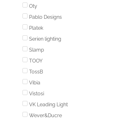
Oty
Pablo Designs
Platek
Serien lighting
Slamp
TOOY
TossB
Vibia
Vistosi
VK Leading Light
Wever&Ducre