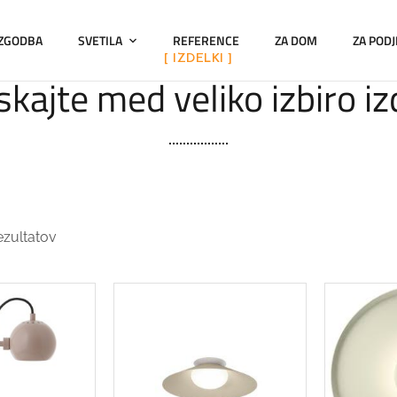
 ZGODBA
SVETILA
REFERENCE
ZA DOM
ZA PODJ
[ IZDELKI ]
kajte med veliko izbiro i
ezultatov