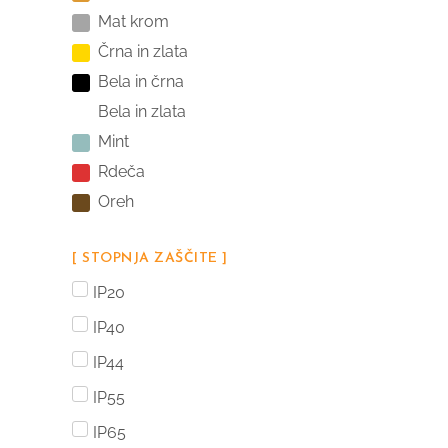
Mat krom
Črna in zlata
Bela in črna
Bela in zlata
Mint
Rdeča
Oreh
[ STOPNJA ZAŠČITE ]
IP20
IP40
IP44
IP55
IP65