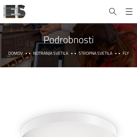
Podrobnosti
DOMOV
NOTRANJA SVETILA
STROPNA SVETILA
FLY