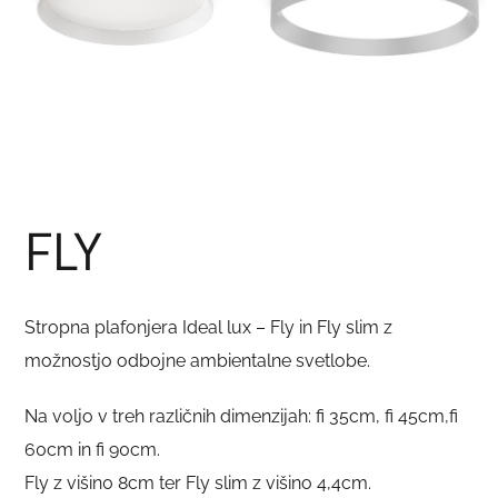
FLY
Stropna plafonjera Ideal lux – Fly in Fly slim z
možnostjo odbojne ambientalne svetlobe.
Na voljo v treh različnih dimenzijah: fi 35cm, fi 45cm,fi
60cm in fi 90cm.
Fly z višin0 8cm ter Fly slim z višino 4,4cm.