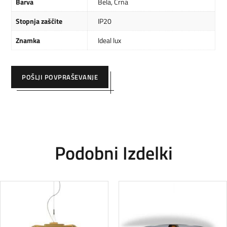
Barva
Bela
,
Črna
Stopnja zaščite
IP20
Znamka
Ideal lux
POŠLJI POVPRAŠEVANJE
Podobni Izdelki