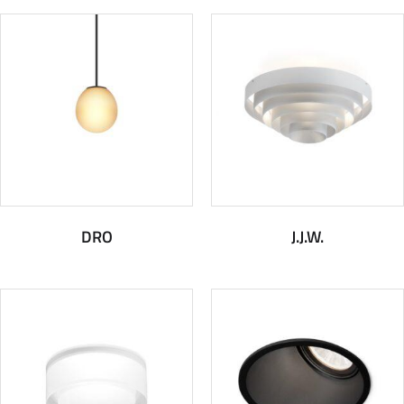
DRO
J.J.W.