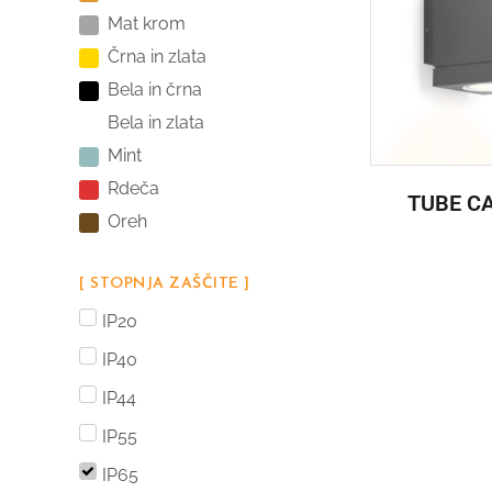
Mat krom
Črna in zlata
Bela in črna
Bela in zlata
Mint
Rdeča
TUBE CA
Oreh
[ STOPNJA ZAŠČITE ]
IP20
IP40
IP44
IP55
IP65