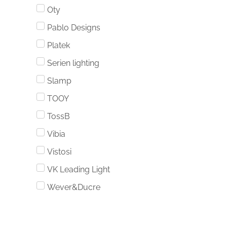
Oty
Pablo Designs
Platek
Serien lighting
Slamp
TOOY
TossB
Vibia
Vistosi
VK Leading Light
Wever&Ducre