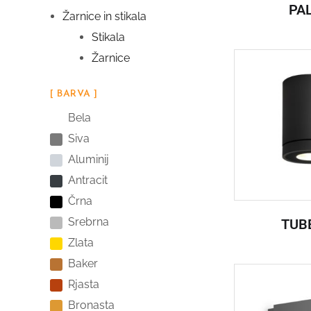
PA
Žarnice in stikala
Stikala
Žarnice
[ BARVA ]
Bela
Siva
Aluminij
Antracit
Črna
Srebrna
TUBE
Zlata
Baker
Rjasta
Bronasta