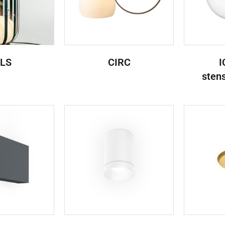
LS
CIRC
I
sten