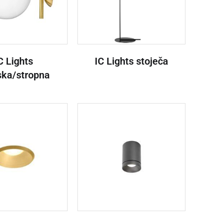
C Lights
IC Lights stoječa
ska/stropna