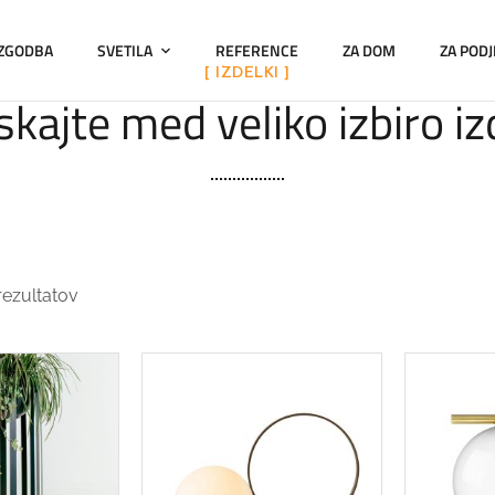
 ZGODBA
SVETILA
REFERENCE
ZA DOM
ZA PODJ
[ IZDELKI ]
kajte med veliko izbiro i
rezultatov