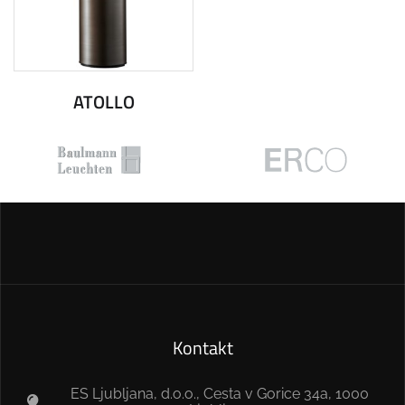
ATOLLO
Kontakt
ES Ljubljana, d.o.o., Cesta v Gorice 34a, 1000