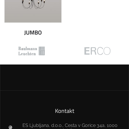
JUMBO
Kontakt
ES Ljubljana, d.o.o., Cesta v Gorice 34a, 1000