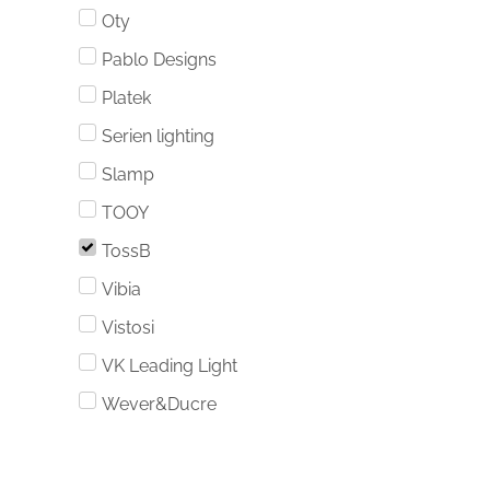
Oty
Pablo Designs
Platek
Serien lighting
Slamp
TOOY
TossB
Vibia
Vistosi
VK Leading Light
Wever&Ducre