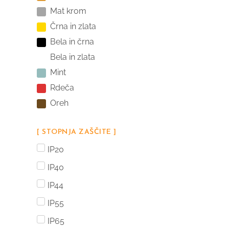
Mat krom
Črna in zlata
Bela in črna
Bela in zlata
Mint
Rdeča
Oreh
[ STOPNJA ZAŠČITE ]
IP20
IP40
IP44
IP55
IP65