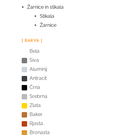
Žarnice in stikala
Stikala
Žarnice
[ BARVA ]
Bela
Siva
Aluminij
Antracit
Črna
Srebrna
Zlata
Baker
Rjasta
Bronasta