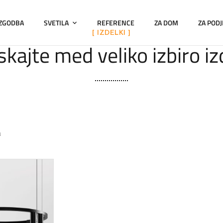
 ZGODBA
SVETILA
REFERENCE
ZA DOM
ZA PODJ
[ IZDELKI ]
kajte med veliko izbiro i
a