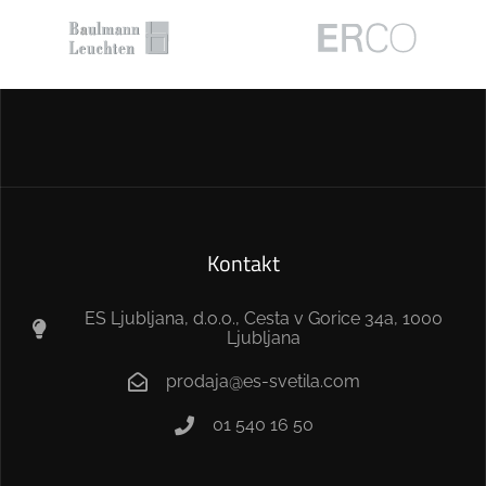
Kontakt
ES Ljubljana, d.o.o., Cesta v Gorice 34a, 1000
Ljubljana
prodaja@es-svetila.com
01 540 16 50