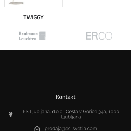
TWIGGY
Kontakt
ES Ljubljana, d.o.o., Cesta v Gorice 34a, 1000
Ljubljana
prodaja@es-svetila.com