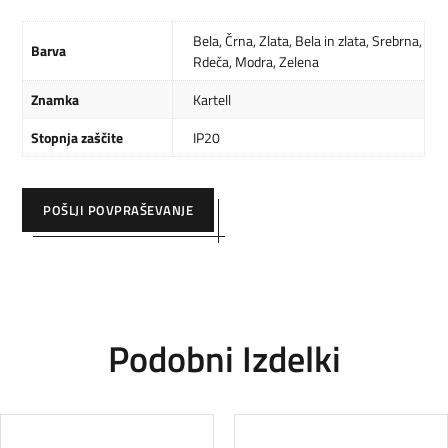
Bela
,
Črna
,
Zlata
,
Bela in zlata
,
Srebrna
,
Barva
Rdeča
,
Modra
,
Zelena
Znamka
Kartell
Stopnja zaščite
IP20
POŠLJI POVPRAŠEVANJE
Podobni Izdelki