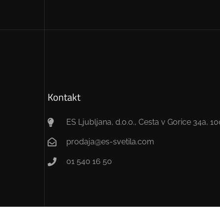
Kontakt
ES Ljubljana, d.o.o., Cesta v Gorice 34a, 1
prodaja@es-svetila.com
01 540 16 50