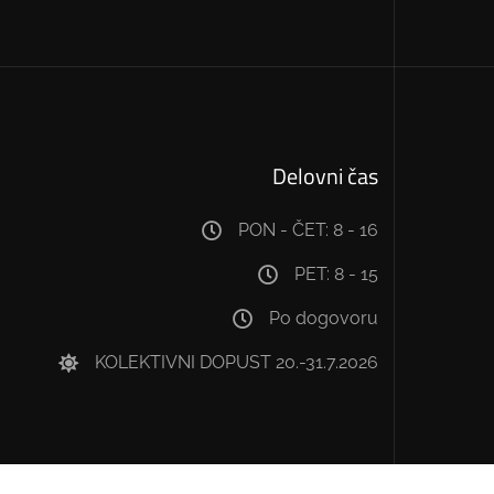
Delovni čas
PON - ČET: 8 - 16
PET: 8 - 15
Po dogovoru
KOLEKTIVNI DOPUST 20.-31.7.2026