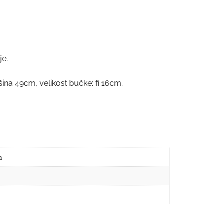
je.
išina 49cm, velikost bučke: fi 16cm.
a